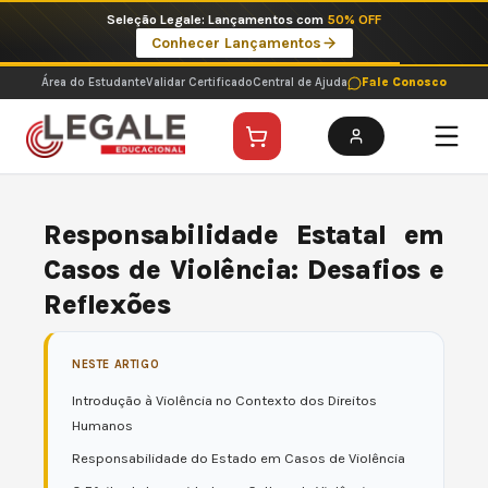
Ir
Seleção Legale: Lançamentos com
50% OFF
para
Conhecer Lançamentos
o
conteúdo
Área do Estudante
Validar Certificado
Central de Ajuda
Fale Conosco
Responsabilidade Estatal em
Casos de Violência: Desafios e
Reflexões
NESTE ARTIGO
Introdução à Violência no Contexto dos Direitos
Humanos
Responsabilidade do Estado em Casos de Violência