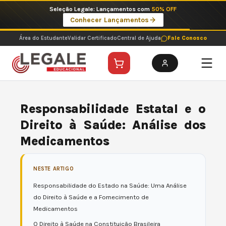
Ir
Seleção Legale: Lançamentos com
50% OFF
para
Conhecer Lançamentos
o
conteúdo
Área do Estudante
Validar Certificado
Central de Ajuda
Fale Conosco
Responsabilidade Estatal e o
Direito à Saúde: Análise dos
Medicamentos
NESTE ARTIGO
Responsabilidade do Estado na Saúde: Uma Análise
do Direito à Saúde e a Fornecimento de
Medicamentos
O Direito à Saúde na Constituição Brasileira