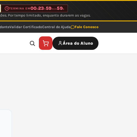
00
23
59
59
TERMINA EM
d
h
min
s
ções. Por tempo limitado, enquanto durarem as vagas.
udante
Validar Certificado
Central de Ajuda
Fale Conosco
Área do Aluno