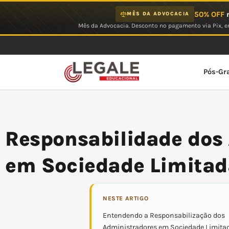
Ir
50% OFF
n
MÊS DA ADVOCACIA
para
Mês da Advocacia. Desconto no pagamento via Pix, em
o
conteúdo
Pós-Gr
Responsabilidade dos
em Sociedade Limitad
NESTE ARTIGO
Entendendo a Responsabilização dos
Administradores em Sociedade Limita