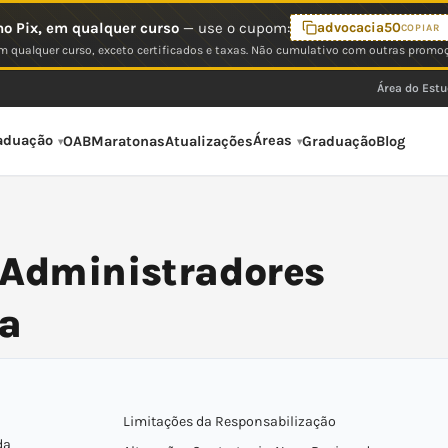
o Pix, em qualquer curso
— use o cupom:
advocacia50
COPIAR
 qualquer curso, exceto certificados e taxas. Não cumulativo com outras promo
Área do Est
aduação
Áreas
OAB
Maratonas
Atualizações
Graduação
Blog
 Administradores
a
Limitações da Responsabilização
da