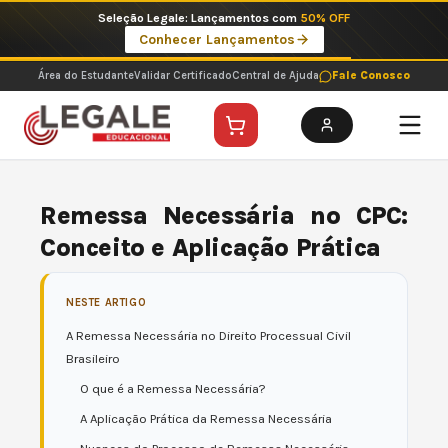
Ir
Seleção Legale: Lançamentos com
50% OFF
para
Conhecer Lançamentos
o
conteúdo
Área do Estudante
Validar Certificado
Central de Ajuda
Fale Conosco
Remessa Necessária no CPC:
Conceito e Aplicação Prática
NESTE ARTIGO
A Remessa Necessária no Direito Processual Civil
Brasileiro
O que é a Remessa Necessária?
A Aplicação Prática da Remessa Necessária