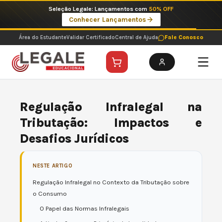
Ir
Imperdíveis no Pix: Pós Selecionadas a 199 reais no pix em parcela única
para
Ver ofertas
o
conteúdo
Área do Estudante
Validar Certificado
Central de Ajuda
Fale Conosco
Regulação Infralegal na
Tributação: Impactos e
Desafios Jurídicos
NESTE ARTIGO
Regulação Infralegal no Contexto da Tributação sobre
o Consumo
O Papel das Normas Infralegais