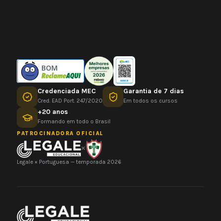
BOM
Credenciada MEC
Garantia de 7 dias
Cred. EAD Port. 247/2020
Em todos os cursos
+20 anos
Formando em todo o Brasil
PATROCINADORA OFICIAL
×
Legale × Portuguesa — temporada 2026