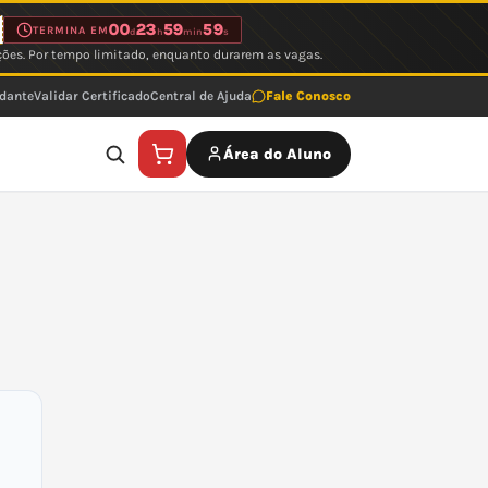
00
23
59
59
TERMINA EM
d
h
min
s
ções. Por tempo limitado, enquanto durarem as vagas.
udante
Validar Certificado
Central de Ajuda
Fale Conosco
Área do Aluno