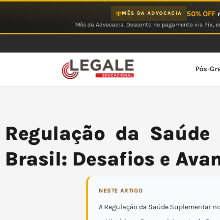
Ir
50% OFF
n
MÊS DA ADVOCACIA
para
Mês da Advocacia. Desconto no pagamento via Pix, em
o
conteúdo
Pós-Gr
Regulação da Saúde
Brasil: Desafios e Ava
NESTE ARTIGO
A Regulação da Saúde Suplementar no