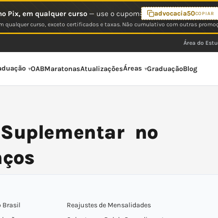
o Pix, em qualquer curso
— use o cupom:
advocacia50
COPIAR
 qualquer curso, exceto certificados e taxas. Não cumulativo com outras promo
Área do Est
aduação
Áreas
OAB
Maratonas
Atualizações
Graduação
Blog
 Suplementar no
nços
 Brasil
Reajustes de Mensalidades