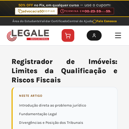
Ir
— use o cupom:
50% OFF
no Pix, em qualquer curso
para
advocacia50
00
23
59
59
COPIAR
TERMINA EM
d
h
min
s
o
Área do Estudante
Validar Certificado
Central de Ajuda
Fale Conosco
conteúdo
Registrador de Imóveis:
Limites da Qualificação e
Riscos Fiscais
NESTE ARTIGO
Introdução direta ao problema jurídico
Fundamentação Legal
Divergências e Posição dos Tribunais