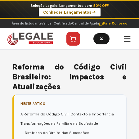
Ir
Seleção Legale: Lançamentos com
50% OFF
para
Conhecer Lançamentos
o
conteúdo
Área do Estudante
Validar Certificado
Central de Ajuda
Fale Conosco
Reforma do Código Civil
Brasileiro: Impactos e
Atualizações
NESTE ARTIGO
A Reforma do Código Civil: Contexto e Importância
Transformações na Família e na Sociedade
Diretrizes do Direito das Sucessões