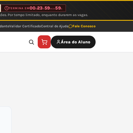
00
23
59
59
TERMINA EM
d
h
min
s
ções. Por tempo limitado, enquanto durarem as vagas.
udante
Validar Certificado
Central de Ajuda
Fale Conosco
Área do Aluno