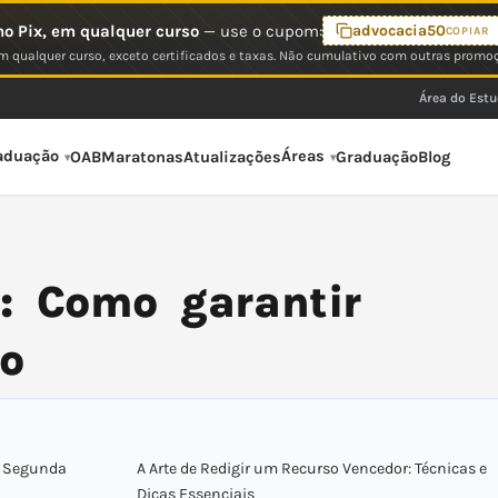
o Pix, em qualquer curso
— use o cupom:
advocacia50
COPIAR
 qualquer curso, exceto certificados e taxas. Não cumulativo com outras promo
Área do Est
aduação
Áreas
OAB
Maratonas
Atualizações
Graduação
Blog
: Como garantir
ão
a Segunda
A Arte de Redigir um Recurso Vencedor: Técnicas e
Dicas Essenciais