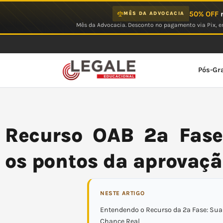
Ir
50% OFF
n
MÊS DA ADVOCACIA
para
Mês da Advocacia. Desconto no pagamento via Pix, em
o
conteúdo
Pós-Gr
Recurso OAB 2ª Fase
os pontos da aprovaç
NESTE ARTIGO
Entendendo o Recurso da 2ª Fase: Su
Chance Real