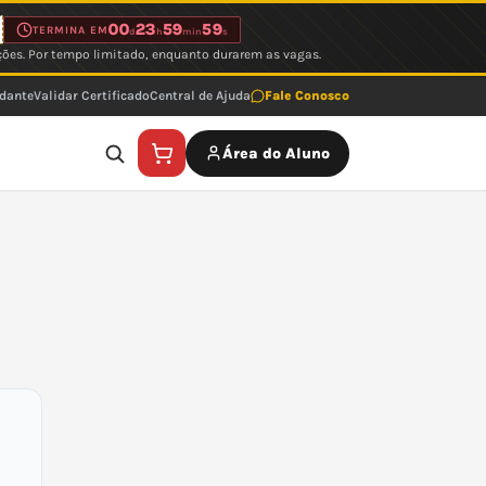
00
23
59
59
TERMINA EM
d
h
min
s
ções. Por tempo limitado, enquanto durarem as vagas.
udante
Validar Certificado
Central de Ajuda
Fale Conosco
Área do Aluno