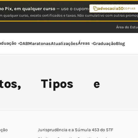
o Pix, em qualquer curso
— use o cupom:
advocacia50
COPIAR
 qualquer curso, exceto certificados e taxas. Não cumulativo com outras promo
Área do Est
aduação
Áreas
OAB
Maratonas
Atualizações
Graduação
Blog
itos, Tipos e
ação
Jurisprudência e a Súmula 453 do STF