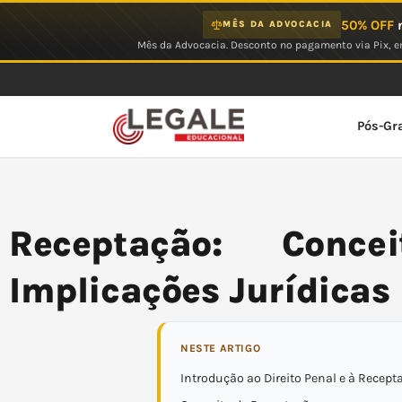
Ir
50% OFF
n
MÊS DA ADVOCACIA
para
Mês da Advocacia. Desconto no pagamento via Pix, em
o
conteúdo
Pós-Gr
Receptação: Conce
Implicações Jurídicas
NESTE ARTIGO
Introdução ao Direito Penal e à Recept