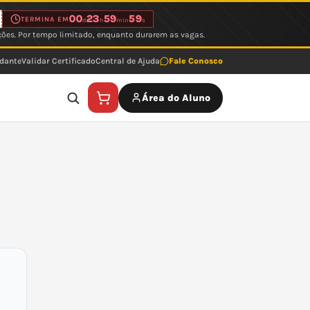
00
23
59
59
TERMINA EM
d
h
min
s
ções. Por tempo limitado, enquanto durarem as vagas.
udante
Validar Certificado
Central de Ajuda
Fale Conosco
Área do Aluno