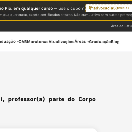
o Pix, em qualquer curso
— use o cupom:
advocacia50
COPIAR
 qualquer curso, exceto certificados e taxas. Não cumulativo com outras promo
Área do Est
aduação
Áreas
OAB
Maratonas
Atualizações
Graduação
Blog
, professor(a) parte do Corpo