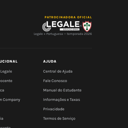
PATROCINADORA OFICIAL
×
Legale × Portuguesa — temporada 2026
TUCIONAL
AJUDA
 Legale
Central de Ajuda
Docente
Fale Conosco
eca
Manual do Estudante
 In Company
Informações e Taxas
Privacidade
ia
Termos de Serviço
esente