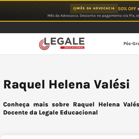
Ir
50% OFF
n
MÊS DA ADVOCACIA
para
Mês da Advocacia. Desconto no pagamento via Pix, em
o
conteúdo
Pós-Gr
Raquel Helena Valési
Conheça mais sobre Raquel Helena Valési
Docente da Legale Educacional