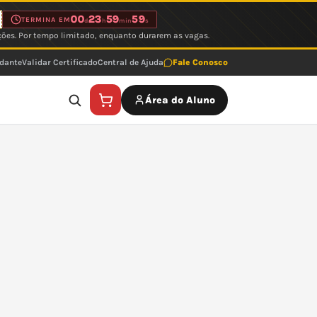
00
23
59
59
TERMINA EM
d
h
min
s
ções. Por tempo limitado, enquanto durarem as vagas.
udante
Validar Certificado
Central de Ajuda
Fale Conosco
Área do Aluno