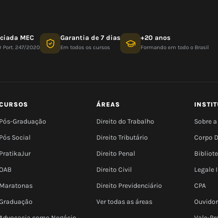
nciada MEC
Garantia de 7 dias
+20 anos
D Port. 247/2020
Em todos os cursos
Formando em todo o Brasil
CURSOS
ÁREAS
INSTI
Pós-Graduação
Direito do Trabalho
Sobre a
Pós Social
Direito Tributário
Corpo 
PratikaJur
Direito Penal
Bibliot
OAB
Direito Civil
Legale
Maratonas
Direito Previdenciário
CPA
Graduação
Ver todas as áreas
Ouvidor
Advocacia como Negócio ·
Vale-Pr