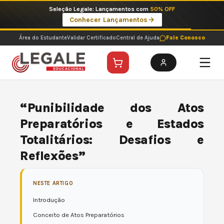
Ir
Seleção Legale: Lançamentos com
50% OFF
para
Conhecer Lançamentos
o
conteúdo
Área do Estudante
Validar Certificado
Central de Ajuda
Fale Conosco
“Punibilidade dos Atos
Preparatórios e Estados
Totalitários: Desafios e
Reflexões”
NESTE ARTIGO
Introdução
Conceito de Atos Preparatórios