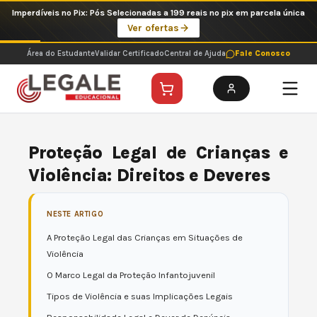
Ir
Imperdíveis no Pix: Pós Selecionadas a 199 reais no pix em parcela única
para
Ver ofertas
o
conteúdo
Área do Estudante
Validar Certificado
Central de Ajuda
Fale Conosco
Proteção Legal de Crianças e
Violência: Direitos e Deveres
NESTE ARTIGO
A Proteção Legal das Crianças em Situações de
Violência
O Marco Legal da Proteção Infantojuvenil
Tipos de Violência e suas Implicações Legais