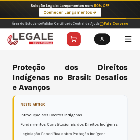
Ir
Imperdíveis no Pix: Pós Selecionadas a 199 reais no pix em parcela única
para
Ver ofertas
o
conteúdo
Área do Estudante
Validar Certificado
Central de Ajuda
Fale Conosco
Proteção dos Direitos
Indígenas no Brasil: Desafios
e Avanços
NESTE ARTIGO
Introdução aos Direitos Indígenas
Fundamentos Constitucionais dos Direitos Indígenas
Legislação Específica sobre Proteção Indígena