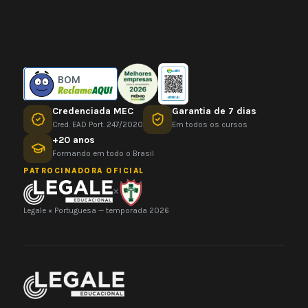
BOM
Credenciada MEC
Garantia de 7 dias
Cred. EAD Port. 247/2020
Em todos os cursos
+20 anos
Formando em todo o Brasil
PATROCINADORA OFICIAL
×
Legale × Portuguesa — temporada 2026