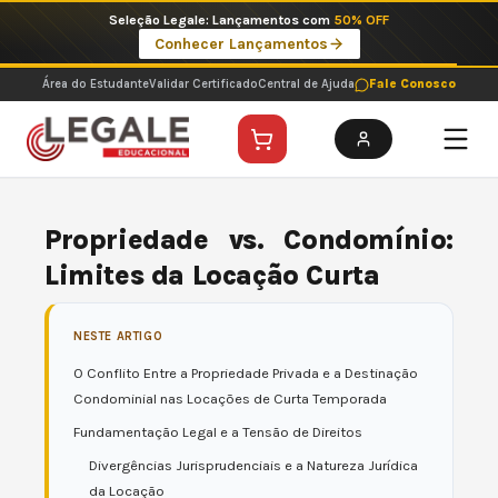
Ir
Imperdíveis no Pix: Pós Selecionadas a 199 reais no pix em parcela única
para
Ver ofertas
o
conteúdo
Área do Estudante
Validar Certificado
Central de Ajuda
Fale Conosco
Propriedade vs. Condomínio:
Limites da Locação Curta
NESTE ARTIGO
O Conflito Entre a Propriedade Privada e a Destinação
Condominial nas Locações de Curta Temporada
Fundamentação Legal e a Tensão de Direitos
Divergências Jurisprudenciais e a Natureza Jurídica
da Locação