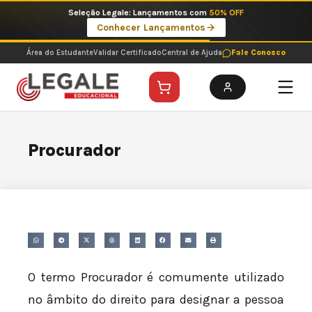
Ir
Seleção Legale: Lançamentos com
50% OFF
para
Conhecer Lançamentos
o
conteúdo
Área do Estudante
Validar Certificado
Central de Ajuda
Fale Conosco
Procurador
O termo Procurador é comumente utilizado
no âmbito do direito para designar a pessoa