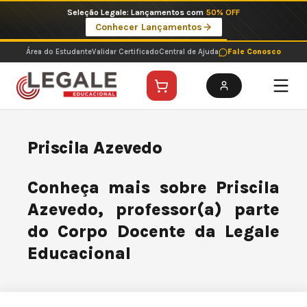
Ir
Seleção Legale: Lançamentos com
50% OFF
para
Conhecer Lançamentos
o
conteúdo
Área do Estudante
Validar Certificado
Central de Ajuda
Fale Conosco
Priscila Azevedo
Conheça mais sobre Priscila
Azevedo, professor(a) parte
do Corpo Docente da Legale
Educacional