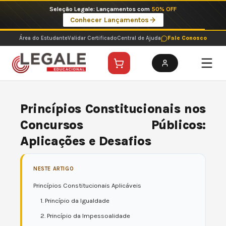
Ir
Imperdíveis no Pix: Pós Selecionadas a 199 reais no pix em parcela única
para
Ver ofertas
o
conteúdo
Área do Estudante
Validar Certificado
Central de Ajuda
Fale Conosco
Princípios Constitucionais nos
Concursos Públicos:
Aplicações e Desafios
NESTE ARTIGO
Princípios Constitucionais Aplicáveis
1. Princípio da Igualdade
2. Princípio da Impessoalidade