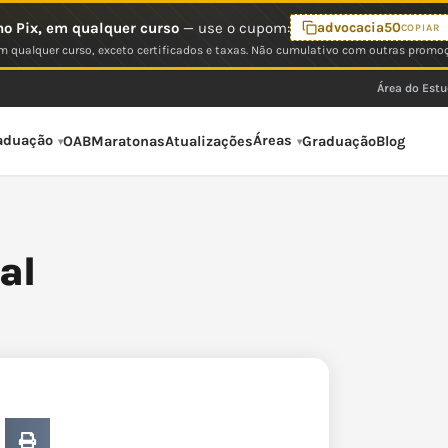
o Pix, em qualquer curso
— use o cupom:
advocacia50
COPIAR
 qualquer curso, exceto certificados e taxas. Não cumulativo com outras promo
Área do Est
aduação
Áreas
OAB
Maratonas
Atualizações
Graduação
Blog
al