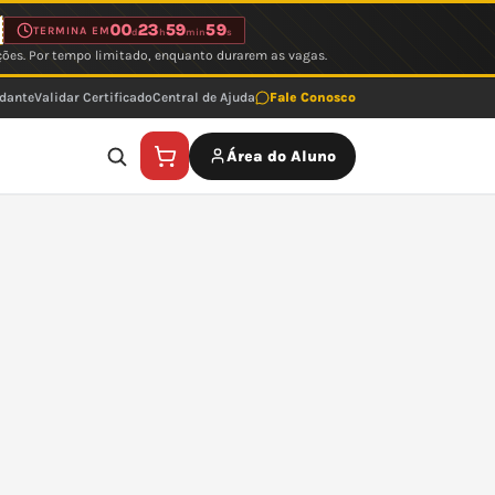
00
23
59
59
TERMINA EM
d
h
min
s
ções. Por tempo limitado, enquanto durarem as vagas.
udante
Validar Certificado
Central de Ajuda
Fale Conosco
Área do Aluno