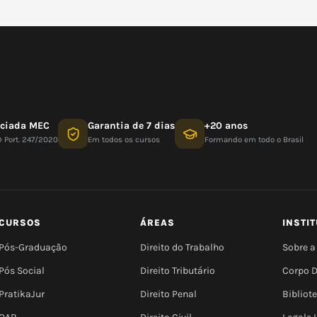
nciada MEC
Garantia de 7 dias
+20 anos
D Port. 247/2020
Em todos os cursos
Formando em todo o Brasil
CURSOS
ÁREAS
INSTI
Pós-Graduação
Direito do Trabalho
Sobre a
Pós Social
Direito Tributário
Corpo 
PratikaJur
Direito Penal
Bibliot