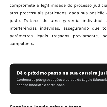
compromete a legitimidade do processo judicia
atos processuais praticados, dada sua posição
justo. Trata-se de uma garantia individual
interferências indevidas, assegurando que 
parâmetros legais traçados previamente, 
competente.
Dê o próximo passo na sua carreira jur
Conheça as pós-graduações e cursos da Legale Educaci
acesso imediato e certificado.
Continue lendo sobre o tema