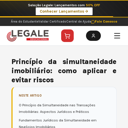
Ir
Imperdíveis no Pix: Pós Selecionadas a 199 reais no pix em parcela única
para
Ver ofertas
o
conteúdo
Área do Estudante
Validar Certificado
Central de Ajuda
Fale Conosco
Princípio da simultaneidade
imobiliário: como aplicar e
evitar riscos
NESTE ARTIGO
O Princípio da Simultaneidade nas Transações
Imobiliárias: Aspectos Jurídicos e Práticos
Fundamentos Jurídicos da Simultaneidade em
Negócios Imobiliários