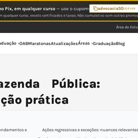
o Pix, em qualquer curso
— use o cupom:
advocacia50
COPIAR
 qualquer curso, exceto certificados e taxas. Não cumulativo com outras promo
Área do Est
aduação
Áreas
OAB
Maratonas
Atualizações
Graduação
Blog
azenda Pública:
ação prática
 fundamentos e
Ações regressivas e exceções: nuances relevante