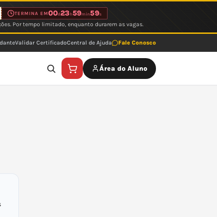
00
23
59
59
TERMINA EM
d
h
min
s
ções. Por tempo limitado, enquanto durarem as vagas.
udante
Validar Certificado
Central de Ajuda
Fale Conosco
Área do Aluno
s