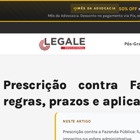
Ir
50% OFF
n
MÊS DA ADVOCACIA
para
Mês da Advocacia. Desconto no pagamento via Pix, em
o
conteúdo
Pós-Gr
Prescrição contra F
regras, prazos e aplic
NESTE ARTIGO
Prescrição contra a Fazenda Pública:
impactos na esfera administrativa