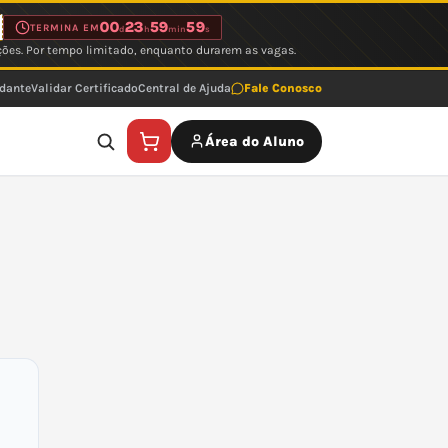
00
23
59
59
TERMINA EM
d
h
min
s
ções. Por tempo limitado, enquanto durarem as vagas.
udante
Validar Certificado
Central de Ajuda
Fale Conosco
Área do Aluno