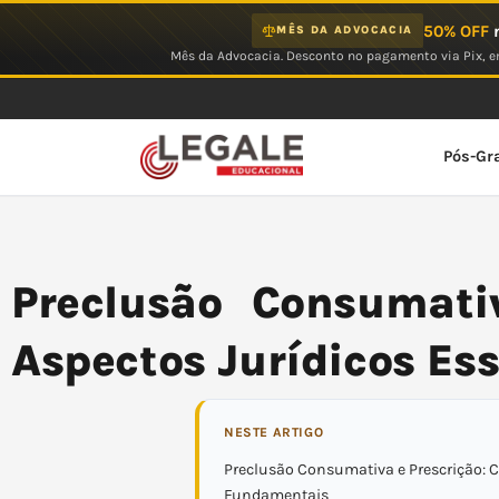
Ir
50% OFF
n
MÊS DA ADVOCACIA
para
Mês da Advocacia. Desconto no pagamento via Pix, em
o
conteúdo
Pós-Gr
Preclusão Consumativ
Aspectos Jurídicos Es
NESTE ARTIGO
Preclusão Consumativa e Prescrição: 
Fundamentais