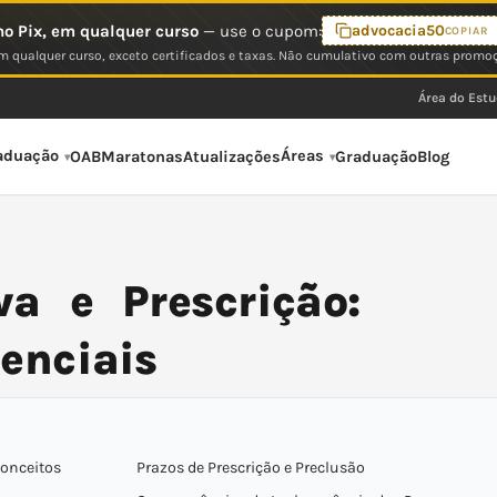
o Pix, em qualquer curso
— use o cupom:
advocacia50
COPIAR
 qualquer curso, exceto certificados e taxas. Não cumulativo com outras promo
Área do Est
aduação
Áreas
OAB
Maratonas
Atualizações
Graduação
Blog
a e Prescrição:
senciais
Conceitos
Prazos de Prescrição e Preclusão