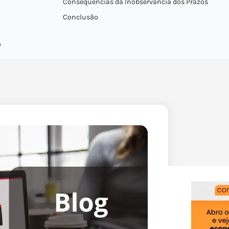
Consequências da Inobservância dos Prazos
Conclusão
o