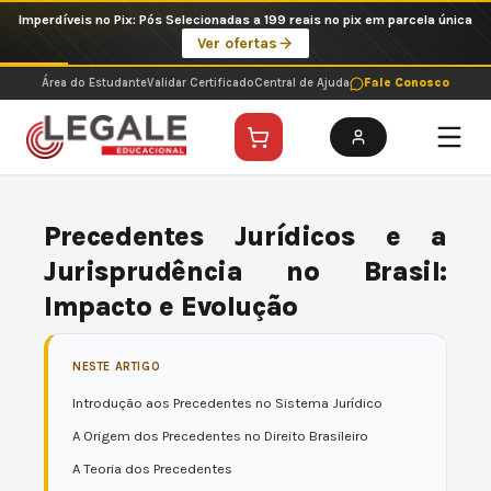
Ir
Imperdíveis no Pix: Pós Selecionadas a 199 reais no pix em parcela única
para
Ver ofertas
o
conteúdo
Área do Estudante
Validar Certificado
Central de Ajuda
Fale Conosco
Precedentes Jurídicos e a
Jurisprudência no Brasil:
Impacto e Evolução
NESTE ARTIGO
Introdução aos Precedentes no Sistema Jurídico
A Origem dos Precedentes no Direito Brasileiro
A Teoria dos Precedentes