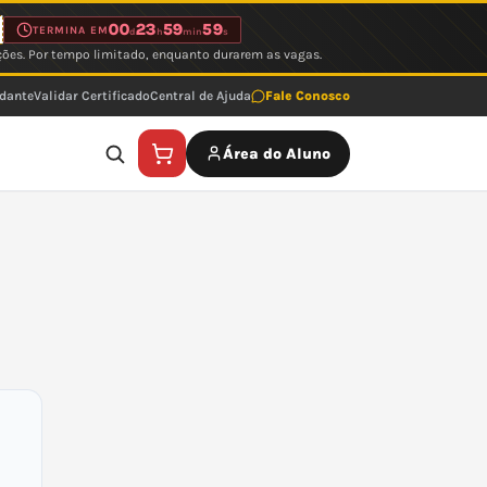
00
23
59
59
TERMINA EM
d
h
min
s
ções. Por tempo limitado, enquanto durarem as vagas.
udante
Validar Certificado
Central de Ajuda
Fale Conosco
Área do Aluno