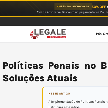
Ir
50% OFF
n
MÊS DA ADVOCACIA
para
Mês da Advocacia. Desconto no pagamento via Pix, em
o
conteúdo
Pós-Gr
Políticas Penais no B
Soluções Atuais
NESTE ARTIGO
A Implementação de Políticas Penais no
Estrutura e Desafios