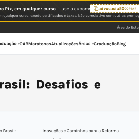
o Pix, em qualquer curso
— use o cupom:
advocacia50
COPIAR
 qualquer curso, exceto certificados e taxas. Não cumulativo com outras promo
Área do Est
aduação
Áreas
OAB
Maratonas
Atualizações
Graduação
Blog
rasil: Desafios e
 Brasil:
Inovações e Caminhos para a Reforma