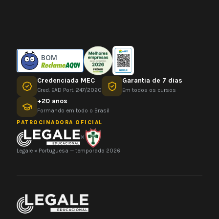
BOM
Credenciada MEC
Garantia de 7 dias
Cred. EAD Port. 247/2020
Em todos os cursos
+20 anos
Formando em todo o Brasil
PATROCINADORA OFICIAL
×
Legale × Portuguesa — temporada 2026