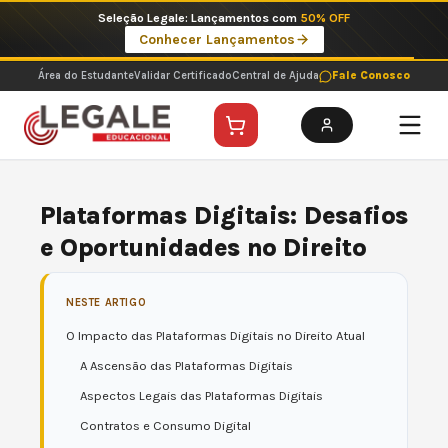
Ir
Imperdíveis no Pix: Pós Selecionadas a 199 reais no pix em parcela única
para
Ver ofertas
o
conteúdo
Área do Estudante
Validar Certificado
Central de Ajuda
Fale Conosco
Plataformas Digitais: Desafios
e Oportunidades no Direito
NESTE ARTIGO
O Impacto das Plataformas Digitais no Direito Atual
A Ascensão das Plataformas Digitais
Aspectos Legais das Plataformas Digitais
Contratos e Consumo Digital