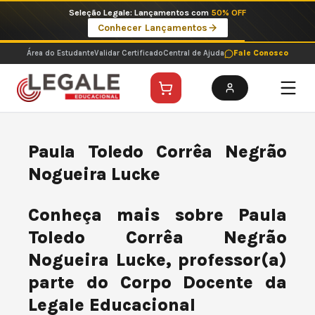
Ir
Seleção Legale: Lançamentos com
50% OFF
para
Conhecer Lançamentos
o
conteúdo
Área do Estudante
Validar Certificado
Central de Ajuda
Fale Conosco
Paula Toledo Corrêa Negrão
Nogueira Lucke
Conheça mais sobre Paula
Toledo Corrêa Negrão
Nogueira Lucke, professor(a)
parte do Corpo Docente da
Legale Educacional