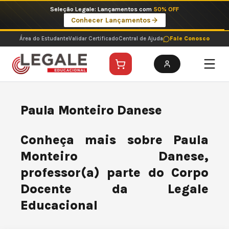
Ir
Imperdíveis no Pix: Pós Selecionadas a 199 reais no pix em parcela única
para
Ver ofertas
o
conteúdo
Área do Estudante
Validar Certificado
Central de Ajuda
Fale Conosco
Paula Monteiro Danese
Conheça mais sobre Paula
Monteiro Danese,
professor(a) parte do Corpo
Docente da Legale
Educacional