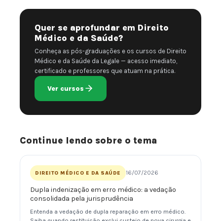
Quer se aprofundar em Direito
Médico e da Saúde?
Conheça as pós-graduações e os cursos de Direito
Médico e da Saúde da Legale — acesso imediato,
certificado e professores que atuam na prática.
Ver cursos
Continue lendo sobre o tema
16/07/2026
DIREITO MÉDICO E DA SAÚDE
Dupla indenização em erro médico: a vedação
consolidada pela jurisprudência
Entenda a vedação de dupla reparação em erro médico.
Saiba quando restituição exclui custeio de nova cirurgia e