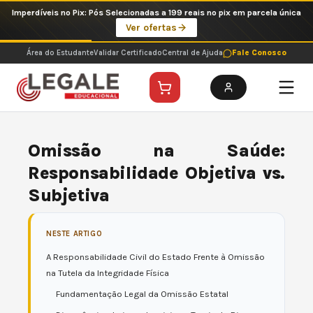
Ir
Imperdíveis no Pix: Pós Selecionadas a 199 reais no pix em parcela única
para
Ver ofertas
o
conteúdo
Área do Estudante
Validar Certificado
Central de Ajuda
Fale Conosco
Omissão na Saúde:
Responsabilidade Objetiva vs.
Subjetiva
NESTE ARTIGO
A Responsabilidade Civil do Estado Frente à Omissão
na Tutela da Integridade Física
Fundamentação Legal da Omissão Estatal