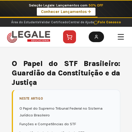
Ir
Seleção Legale: Lançamentos com
50% OFF
para
Conhecer Lançamentos
o
conteúdo
Área do Estudante
Validar Certificado
Central de Ajuda
Fale Conosco
O Papel do STF Brasileiro:
Guardião da Constituição e da
Justiça
NESTE ARTIGO
O Papel do Supremo Tribunal Federal no Sistema
Jurídico Brasileiro
Funções e Competências do STF