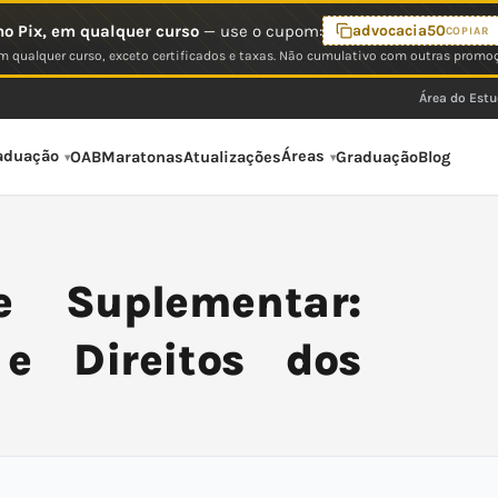
o Pix, em qualquer curso
— use o cupom:
advocacia50
COPIAR
 qualquer curso, exceto certificados e taxas. Não cumulativo com outras promo
Área do Est
aduação
Áreas
OAB
Maratonas
Atualizações
Graduação
Blog
 Suplementar:
 e Direitos dos