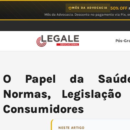
Ir
50% OFF
n
MÊS DA ADVOCACIA
para
Mês da Advocacia. Desconto no pagamento via Pix, em
o
conteúdo
Pós-Gr
O Papel da Saúde
Normas, Legislação
Consumidores
NESTE ARTIGO