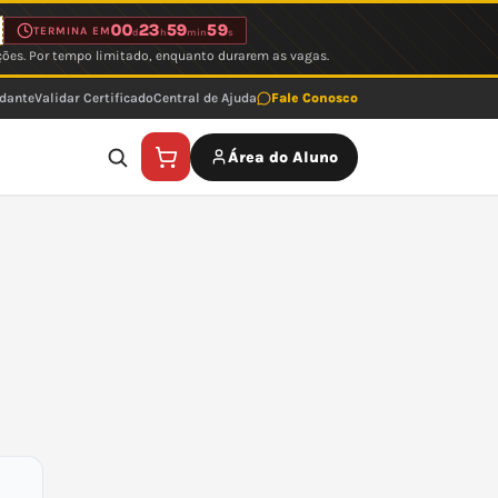
00
23
59
59
TERMINA EM
d
h
min
s
ções. Por tempo limitado, enquanto durarem as vagas.
udante
Validar Certificado
Central de Ajuda
Fale Conosco
Área do Aluno