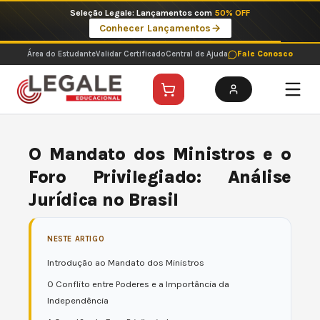
Ir
Seleção Legale: Lançamentos com
50% OFF
para
Conhecer Lançamentos
o
conteúdo
Área do Estudante
Validar Certificado
Central de Ajuda
Fale Conosco
O Mandato dos Ministros e o
Foro Privilegiado: Análise
Jurídica no Brasil
NESTE ARTIGO
Introdução ao Mandato dos Ministros
O Conflito entre Poderes e a Importância da
Independência