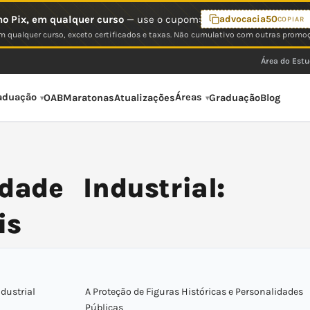
o Pix, em qualquer curso
— use o cupom:
advocacia50
COPIAR
 qualquer curso, exceto certificados e taxas. Não cumulativo com outras promo
Área do Est
aduação
Áreas
OAB
Maratonas
Atualizações
Graduação
Blog
dade Industrial:
is
ndustrial
A Proteção de Figuras Históricas e Personalidades
Públicas