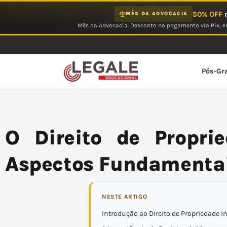
Ir
50% OFF
n
MÊS DA ADVOCACIA
para
Mês da Advocacia. Desconto no pagamento via Pix, em
o
conteúdo
Pós-Gr
O Direito de Proprie
Aspectos Fundamenta
NESTE ARTIGO
Introdução ao Direito de Propriedade I