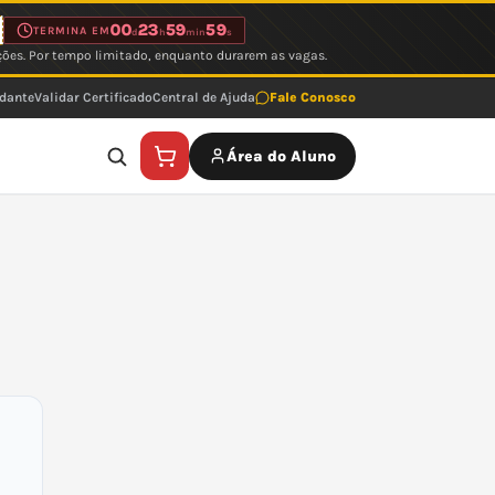
00
23
59
59
TERMINA EM
d
h
min
s
ções. Por tempo limitado, enquanto durarem as vagas.
udante
Validar Certificado
Central de Ajuda
Fale Conosco
Área do Aluno