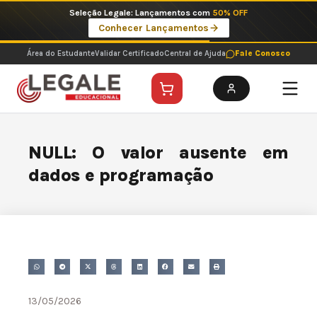
Ir
Seleção Legale: Lançamentos com
50% OFF
para
Conhecer Lançamentos
o
conteúdo
Área do Estudante
Validar Certificado
Central de Ajuda
Fale Conosco
NULL: O valor ausente em
dados e programação
13/05/2026