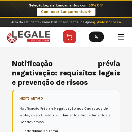
Ir
Imperdíveis no Pix: Pós Selecionadas a 199 reais no pix em parcela única
para
Ver ofertas
o
conteúdo
Área do Estudante
Validar Certificado
Central de Ajuda
Fale Conosco
Notificação prévia
negativação: requisitos legais
e prevenção de riscos
NESTE ARTIGO
Notificação Prévia e Negativação nos Cadastros de
Proteção ao Crédito: Fundamentos, Procedimentos e
Controvérsias
Introdução ao Tema