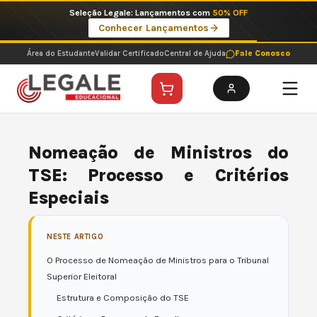
Ir
Seleção Legale: Lançamentos com
50% OFF
para
Conhecer Lançamentos
o
conteúdo
Área do Estudante
Validar Certificado
Central de Ajuda
Fale Conosco
Nomeação de Ministros do
TSE: Processo e Critérios
Especiais
NESTE ARTIGO
O Processo de Nomeação de Ministros para o Tribunal
Superior Eleitoral
Estrutura e Composição do TSE