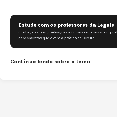
Estude com os professores da Legale
Conheça as pós-graduações e cursos com nosso corpo 
especialistas que vivem a prática do Direito.
Continue lendo sobre o tema