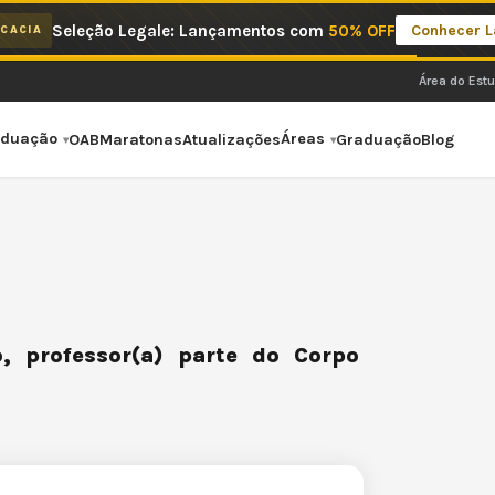
Seleção Legale: Lançamentos com
50% OFF
Conhecer 
CACIA
Área do Est
aduação
Áreas
OAB
Maratonas
Atualizações
Graduação
Blog
, professor(a) parte do Corpo