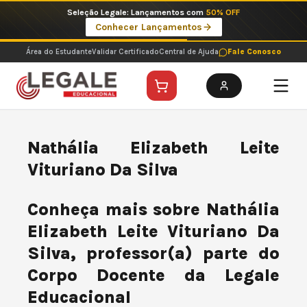
Ir
Seleção Legale: Lançamentos com
50% OFF
para
Conhecer Lançamentos
o
conteúdo
Área do Estudante
Validar Certificado
Central de Ajuda
Fale Conosco
Nathália Elizabeth Leite
Vituriano Da Silva
Conheça mais sobre Nathália
Elizabeth Leite Vituriano Da
Silva, professor(a) parte do
Corpo Docente da Legale
Educacional