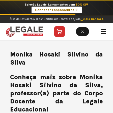
Ir
Seleção Legale: Lançamentos com
50% OFF
para
Conhecer Lançamentos
o
conteúdo
Área do Estudante
Validar Certificado
Central de Ajuda
Fale Conosco
Monika Hosaki Silvino da
Silva
Conheça mais sobre Monika
Hosaki Silvino da Silva,
professor(a) parte do Corpo
Docente da Legale
Educacional