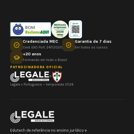
BOM
Credenciada MEC
Garantia de 7 dias
Cred. EAD Port. 247/2020
Em todos os cursos
+20 anos
Formando em todo o Brasil
PATROCINADORA OFICIAL
×
Legale × Portuguesa — temporada 2026
Edutech de referência no ensino jurídico e