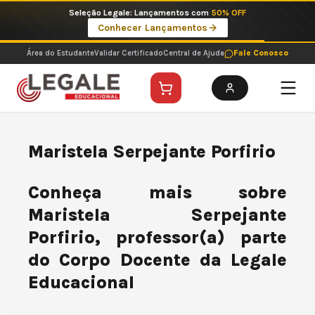
Ir
Seleção Legale: Lançamentos com
50% OFF
para
Conhecer Lançamentos
o
conteúdo
Área do Estudante
Validar Certificado
Central de Ajuda
Fale Conosco
Maristela Serpejante Porfirio
Conheça mais sobre
Maristela Serpejante
Porfirio, professor(a) parte
do Corpo Docente da Legale
Educacional