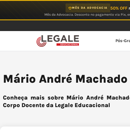
Ir
50% OFF
n
MÊS DA ADVOCACIA
para
Mês da Advocacia. Desconto no pagamento via Pix, em
o
conteúdo
Pós-Gr
Mário André Machado 
Conheça mais sobre Mário André Machado 
Corpo Docente da Legale Educacional