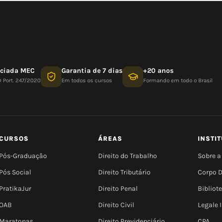
nciada MEC
Garantia de 7 dias
+20 anos
D Port. 247/2020
Em todos os cursos
Formando em todo o Brasil
CURSOS
ÁREAS
INSTI
Pós-Graduação
Direito do Trabalho
Sobre a
Pós Social
Direito Tributário
Corpo 
PratikaJur
Direito Penal
Bibliot
OAB
Direito Civil
Legale
Maratonas
Direito Previdenciário
CPA