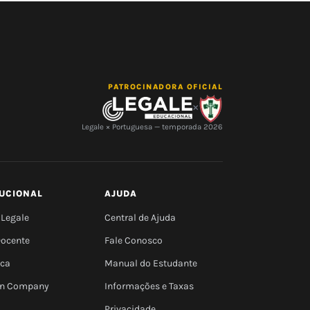
PATROCINADORA OFICIAL
×
Legale × Portuguesa — temporada 2026
TUCIONAL
AJUDA
 Legale
Central de Ajuda
Docente
Fale Conosco
eca
Manual do Estudante
 In Company
Informações e Taxas
Privacidade