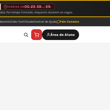
00
23
59
59
TERMINA EM
d
h
min
s
ções. Por tempo limitado, enquanto durarem as vagas.
udante
Validar Certificado
Central de Ajuda
Fale Conosco
Área do Aluno