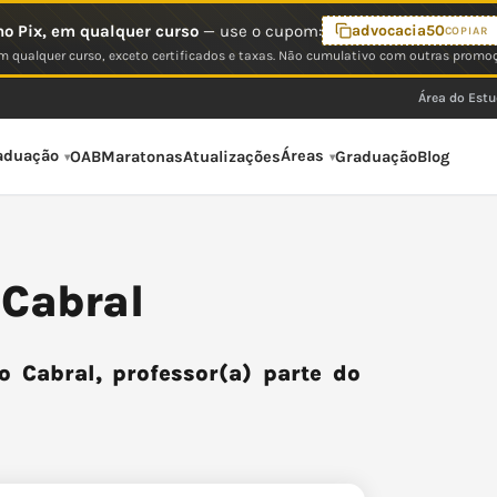
o Pix, em qualquer curso
— use o cupom:
advocacia50
COPIAR
 qualquer curso, exceto certificados e taxas. Não cumulativo com outras promo
Área do Est
aduação
Áreas
OAB
Maratonas
Atualizações
Graduação
Blog
Cabral
Cabral, professor(a) parte do