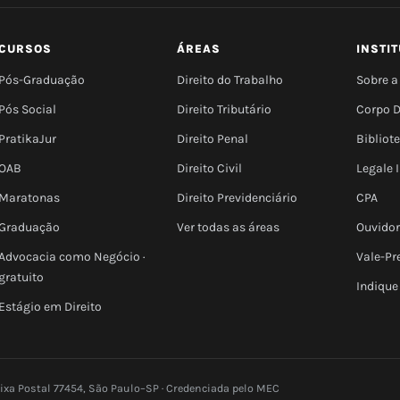
CURSOS
ÁREAS
INSTI
Pós-Graduação
Direito do Trabalho
Sobre a
Pós Social
Direito Tributário
Corpo 
PratikaJur
Direito Penal
Bibliot
OAB
Direito Civil
Legale
Maratonas
Direito Previdenciário
CPA
Graduação
Ver todas as áreas
Ouvidor
Advocacia como Negócio ·
Vale-Pr
gratuito
Indique
Estágio em Direito
aixa Postal 77454, São Paulo–SP · Credenciada pelo MEC