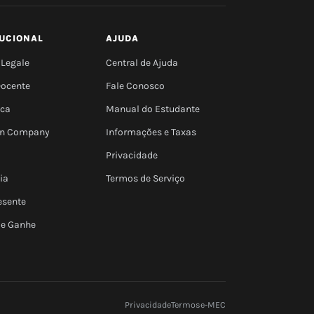
TUCIONAL
AJUDA
 Legale
Central de Ajuda
Docente
Fale Conosco
eca
Manual do Estudante
 In Company
Informações e Taxas
Privacidade
ia
Termos de Serviço
esente
 e Ganhe
Privacidade
Termos
e-MEC