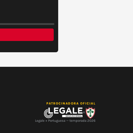
PATROCINADORA OFICIAL
×
Legale × Portuguesa — temporada 2026