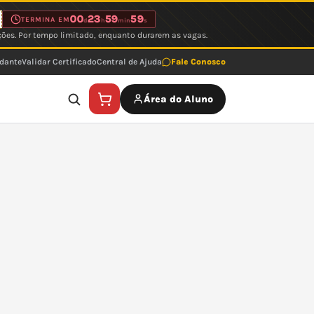
00
23
59
59
TERMINA EM
d
h
min
s
ções. Por tempo limitado, enquanto durarem as vagas.
udante
Validar Certificado
Central de Ajuda
Fale Conosco
Área do Aluno