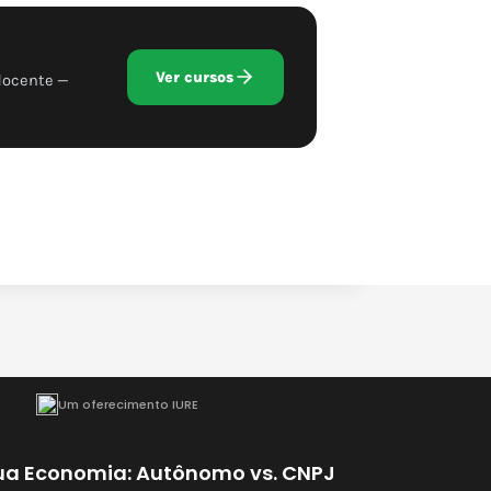
Ver cursos
docente —