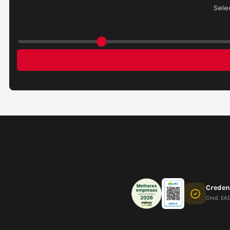
Crede
Cred. EA