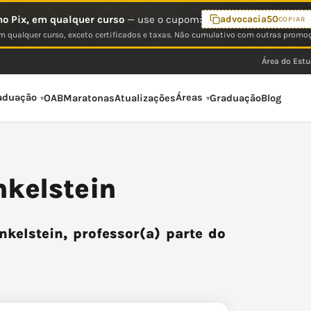
o Pix, em qualquer curso
— use o cupom:
advocacia50
COPIAR
 qualquer curso, exceto certificados e taxas. Não cumulativo com outras promo
Área do Est
aduação
Áreas
OAB
Maratonas
Atualizações
Graduação
Blog
nkelstein
kelstein, professor(a) parte do