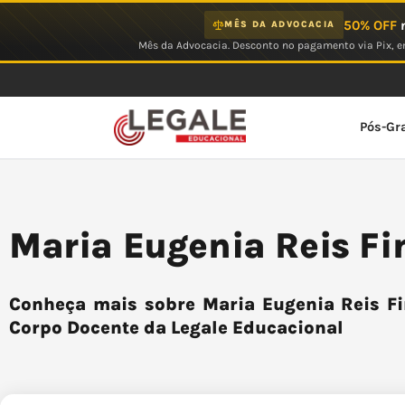
Ir
50% OFF
n
MÊS DA ADVOCACIA
para
Mês da Advocacia. Desconto no pagamento via Pix, em
o
conteúdo
Pós-Gr
Maria Eugenia Reis Fi
Conheça mais sobre Maria Eugenia Reis Fin
Corpo Docente da Legale Educacional