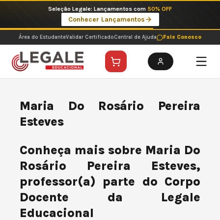
Ir
Seleção Legale: Lançamentos com
50% OFF
para
Conhecer Lançamentos
o
conteúdo
Área do Estudante
Validar Certificado
Central de Ajuda
Fale Conosco
Maria Do Rosário Pereira
Esteves
Conheça mais sobre Maria Do
Rosário Pereira Esteves,
professor(a) parte do Corpo
Docente da Legale
Educacional