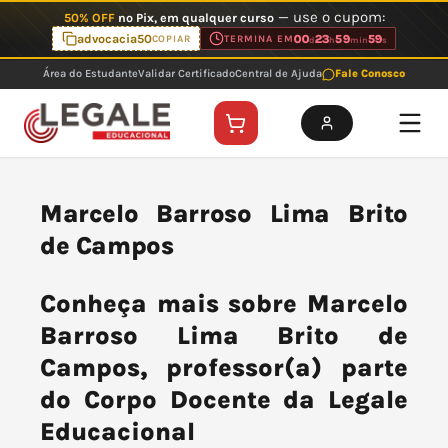
Ir
— use o cupom:
50% OFF
no Pix, em qualquer curso
para
advocacia50
00
23
59
59
COPIAR
TERMINA EM
d
h
min
s
o
Área do Estudante
Validar Certificado
Central de Ajuda
Fale Conosco
conteúdo
Marcelo Barroso Lima Brito
de Campos
Conheça mais sobre Marcelo
Barroso Lima Brito de
Campos, professor(a) parte
do Corpo Docente da Legale
Educacional