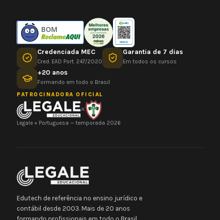
BOM
Credenciada MEC
Garantia de 7 dias
Cred. EAD Port. 247/2020
Em todos os cursos
+20 anos
Formando em todo o Brasil
PATROCINADORA OFICIAL
×
Legale × Portuguesa — temporada 2026
Edutech de referência no ensino jurídico e
contábil desde 2003. Mais de 20 anos
formando profissionais em todo o Brasil.