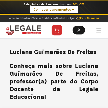
Ir
Seleção Legale: Lançamentos com
50% OFF
para
Conhecer Lançamentos
o
conteúdo
Área do Estudante
Validar Certificado
Central de Ajuda
Fale Conosco
Luciana Guimarães De Freitas
Conheça mais sobre Luciana
Guimarães De Freitas,
professor(a) parte do Corpo
Docente da Legale
Educacional