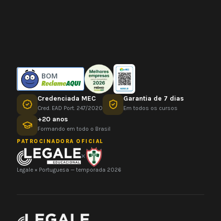
BOM
Credenciada MEC
Garantia de 7 dias
Cred. EAD Port. 247/2020
Em todos os cursos
+20 anos
Formando em todo o Brasil
PATROCINADORA OFICIAL
×
Legale × Portuguesa — temporada 2026