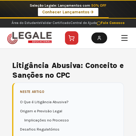
Ir
Seleção Legale: Lançamentos com
50% OFF
para
Conhecer Lançamentos
o
conteúdo
Área do Estudante
Validar Certificado
Central de Ajuda
Fale Conosco
Litigância Abusiva: Conceito e
Sanções no CPC
NESTE ARTIGO
O Que é Litigância Abusiva?
Origem e Previsão Legal
Implicações no Processo
Desafios Regulatórios