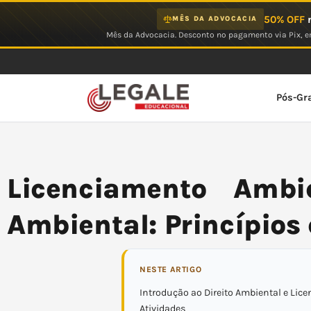
Ir
50% OFF
n
MÊS DA ADVOCACIA
para
Mês da Advocacia. Desconto no pagamento via Pix, em
o
conteúdo
Pós-Gr
Licenciamento Ambi
Ambiental: Princípios 
NESTE ARTIGO
Introdução ao Direito Ambiental e Lic
Atividades