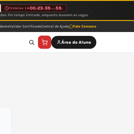
00
23
59
59
TERMINA EM
d
h
min
s
ções. Por tempo limitado, enquanto durarem as vagas.
udante
Validar Certificado
Central de Ajuda
Fale Conosco
Área do Aluno