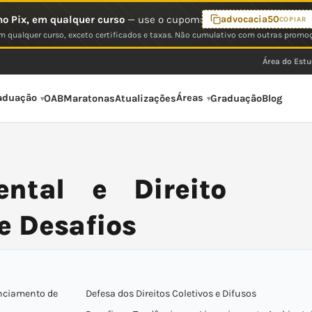
o Pix, em qualquer curso
— use o cupom:
advocacia50
COPIAR
 qualquer curso, exceto certificados e taxas. Não cumulativo com outras promo
Área do Est
aduação
Áreas
OAB
Maratonas
Atualizações
Graduação
Blog
ental e Direito
e Desafios
enciamento de
Defesa dos Direitos Coletivos e Difusos